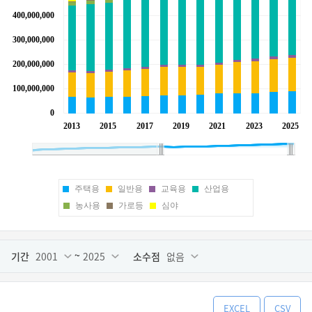
주택용
일반용
교육용
산업용
농사용
가로등
심야
~
기간
2001
2025
소수점
없음
EXCEL
CSV