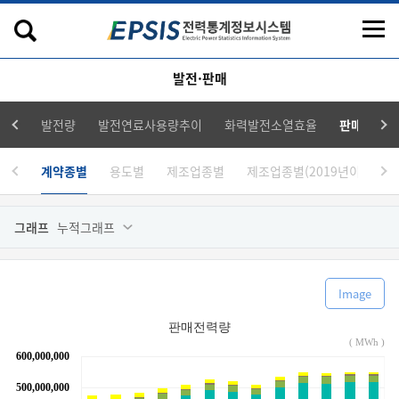
발전·판매
발전량
발전연료사용량추이
화력발전소열효율
판매전력량
계약종별
용도별
제조업종별
제조업종별(2019년이전)
그래프
누적그래프
Image
판매전력량
( MWh )