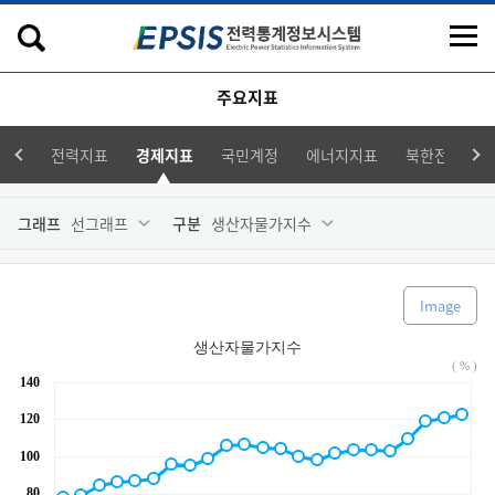
주요지표
전력지표
경제지표
국민계정
에너지지표
북한전력지표
그래프
선그래프
구분
생산자물가지수
Image
생산자물가지수
( % )