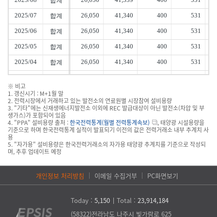
합계
2025/07
26,050
41,340
400
531
합계
2025/06
26,050
41,340
400
531
합계
2025/05
26,050
41,340
400
531
합계
2025/04
26,050
41,340
400
531
합계
2025/03
26,050
41,340
400
531
합계
※ 비고
1. 갱신시기 : M+1월 말
2. 전력시장에서 거래하고 있는 발전소의 연료원별 시장참여 설비용량
3. "기타"에는 신재생에너지발전소 이외에 REC 발급대상이 아닌 발전소(차압 및 부
생가스)가 포함되어 있음
4. "PPA" 설비용량 출처 :
한국전력통계(월별 전력통계속보)
, 태양광 시설용량을
기준으로 하며 한국전력통계 실적이 발표되기 이전의 값은 전력거래소 내부 추계치 사
용
5. "자가용" 설비용량은 한국전력거래소의 자가용 태양광 추계치를 기준으로 작성되
며, 추후 업데이트 예정
개인정보 처리방침
이메일 수집거부
PC화면보기
Today :
5,150
Total :
23,914,184
(58322)전라남도 나주시 빛가람로 625