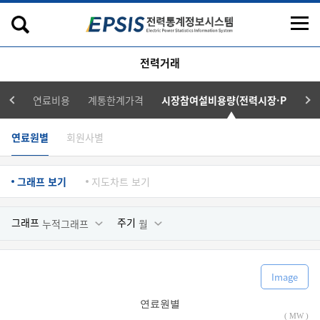
전력거래
연료비용
계통한계가격
시장참여설비용량(전력시장·PPA)
연료원별
회원사별
그래프 보기
지도차트 보기
그래프
주기
누적그래프
월
Image
연료원별
( MW )