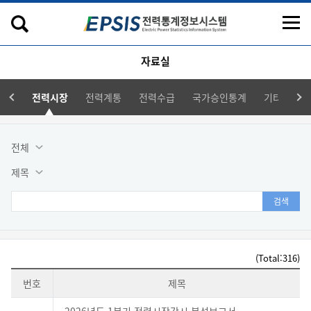
자료실
전력시장
전력계통
전력수급
국가승인통계
기타
관
전체
제목
검색
(Total:316)
번호
제목
전