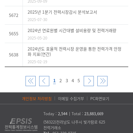
2025-09-09
2025년 1분기 전력시장감시 분석보고서
5672
2025-07-30
2024년 연료원별 시간대별 설비용량 및 전력거래량
5655
2025-05-20
2024년도 효율적 전력시장 운영을 통한 전력가격 안정
화 지표(연간)
5638
2025-02-19
1
2
3
4
5
개인정보 처리방침
이메일 수집거부
PC화면보기
Today :
2,544
Total :
23,883,669
(58322)전라남도 나주시 빛가람로 625
전력거래소