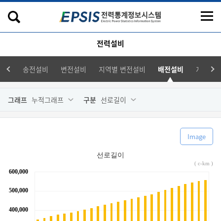
전력설비
송전설비
변전설비
지역별 변전설비
배전설비
지역별 
그래프
누적그래프
구분
선로길이
Image
선로길이
( c-km )