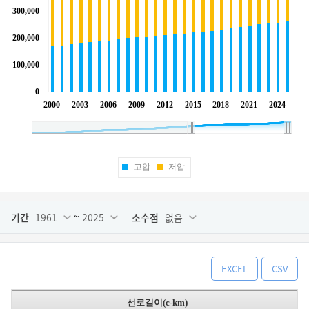
고압
저압
~
기간
1961
2025
소수점
없음
EXCEL
CSV
선로길이(c-km)