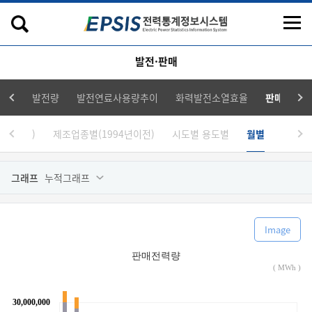
발전·판매
발전량
발전연료사용량추이
화력발전소열효율
판매전력량
9년이전)
제조업종별(1994년이전)
시도별 용도별
월별
그래프
누적그래프
Image
판매전력량
( MWh )