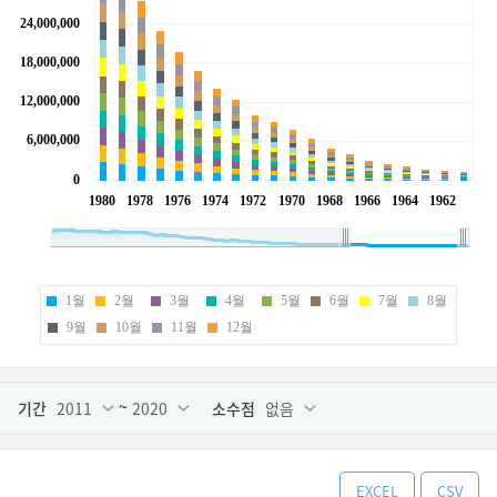
1월
2월
3월
4월
5월
6월
7월
8월
9월
10월
11월
12월
~
기간
2011
2020
소수점
없음
EXCEL
CSV